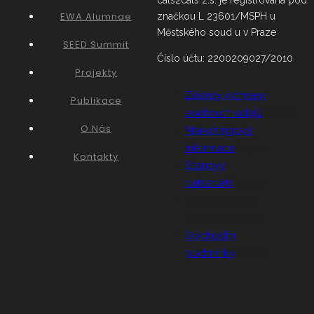
EWA Alumnae
značkou L 23601/MSPH u
Městského soud u v Praze
SEED Summit
Číslo účtu: 2200209027/2010
Projekty
Zásady ochrany
Publikace
osobních údajů
$10.00
O Nás
Marketingové
informace
$25.00
Kontakty
Stanovy
cats2cats
$10.00
Výroční zprávy
cats2cats
$10.00
Obchodní
podmínky
$10.00