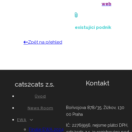
web
existující podnik
Zpět na přehled
Kontakt
cats2cats z.s.
Úvod
News Room
Bořivojova 878/35, Žižkov, 130
00 Praha
EWA
IČ: 22765956, nejsme plátci DPH,
Finále EWA 2024
cats2cats z.s. je registrována pod