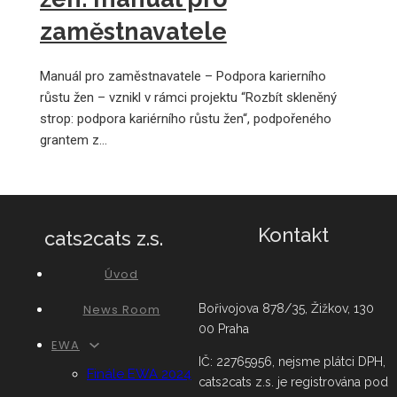
zaměstnavatele
Manuál pro zaměstnavatele – Podpora karierního
růstu žen – vznikl v rámci projektu “Rozbít skleněný
strop: podpora kariérního růstu žen“, podpořeného
grantem z…
Kontakt
cats2cats z.s.
Úvod
News Room
Bořivojova 878/35, Žižkov, 130
00 Praha
EWA
IČ: 22765956, nejsme plátci DPH,
Finále EWA 2024
cats2cats z.s. je registrována pod