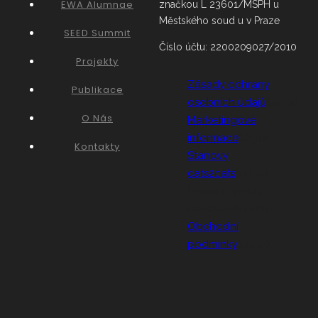
EWA Alumnae
značkou L 23601/MSPH u
Městského soud u v Praze
SEED Summit
Číslo účtu: 2200209027/2010
Projekty
Zásady ochrany
Publikace
osobních údajů
$10.00
O Nás
Marketingové
informace
$25.00
Kontakty
Stanovy
cats2cats
$10.00
Výroční zprávy
cats2cats
$10.00
Obchodní
podmínky
$10.00