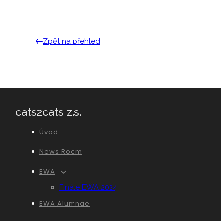
Zpět na přehled
cats2cats z.s.
Úvod
News Room
EWA
Finále EWA 2024
EWA Alumnae