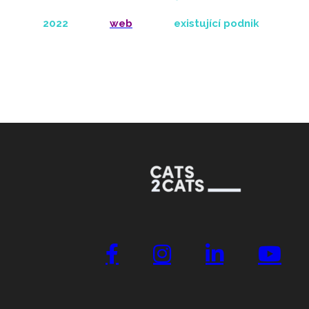
2022
web
existující podnik