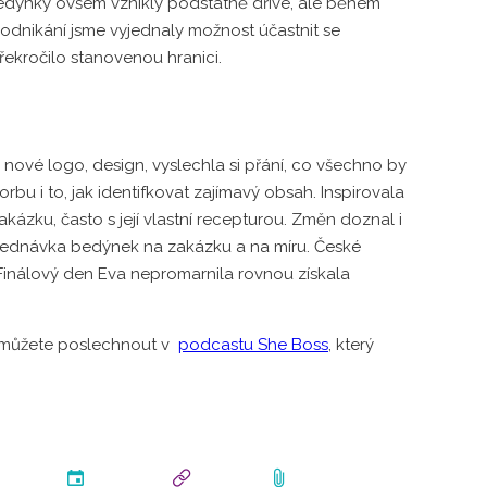
 Bedýnky ovšem vznikly podstatně dříve, ale během
 podnikání jsme vyjednaly možnost účastnit se
řekročilo stanovenou hranici.
nové logo, design, vyslechla si přání, co všechno by
bu i to, jak identifkovat zajímavý obsah. Inspirovala
akázku, často s její vlastní recepturou. Změn doznal i
jednávka bedýnek na zakázku a na míru. České
 Finálový den Eva nepromarnila rovnou získala
i můžete poslechnout v
podcastu She Boss
, který