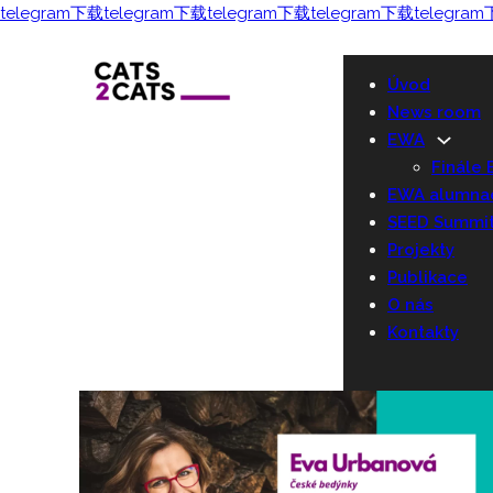
telegram下载
telegram下载
telegram下载
telegram下载
telegra
Úvod
News room
EWA
Finále
EWA alumna
SEED Summi
Projekty
Publikace
O nás
Kontakty