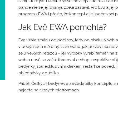
sami, které jsou určené spíše movitější lidem. České
pandemie se její byznys zcela zastavil. Pro Evu a její
programu EWA i přesto, že koncept a její podnikání p
Jak Evě EWA pomohla?
Eva vzala změnu od podlahy, tedy od obalu. Navrhla 
v bedýnkách mělo být schováno, jak postavit cenotvor
se u velkých řetězců – její výrobky vyrábí farmáři na z
web a nově se začal formovat e-shop, respektive ob
bedýnky jsou exkluzivním dárkem, restart se povedl.
objednávky z publika.
Příběh Českých bedýnek a zakladatelky konceptu s
najdete na různých platformách.