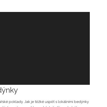
dýnky
ské poklady. Jak je těžké uspět s lokálními bedýnky