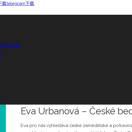
m下载
telegram下载
 EWA 2024
e
t
Eva Urbanová – České be
Eva pro nás vyhledává české zemědělské a potravinář