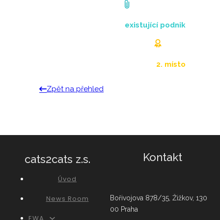
existující podnik
2. místo
Zpět na přehled
Kontakt
cats2cats z.s.
Úvod
News Room
Bořivojova 878/35, Žižkov, 130
00 Praha
EWA