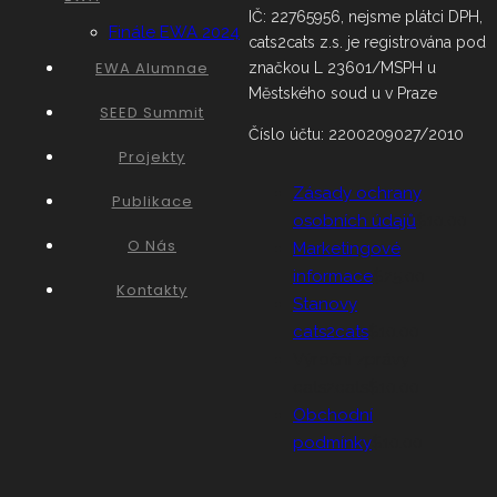
IČ: 22765956, nejsme plátci DPH,
Finále EWA 2024
cats2cats z.s. je registrována pod
EWA Alumnae
značkou L 23601/MSPH u
Městského soud u v Praze
SEED Summit
Číslo účtu: 2200209027/2010
Projekty
Zásady ochrany
Publikace
osobních údajů
$10.00
O Nás
Marketingové
informace
$25.00
Kontakty
Stanovy
cats2cats
$10.00
Výroční zprávy
cats2cats
$10.00
Obchodní
podmínky
$10.00