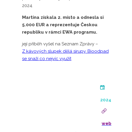
2024.
Martina získala 2. místo a odnesla si
5.000 EUR a reprezentuje Českou
republiku v rámci EWA programu.
její příběh vyšel na Seznam Zprávy –
Z kávových slupek dělá sirupy. Bioodpad
se snaží co nejvíc využít
2024
web